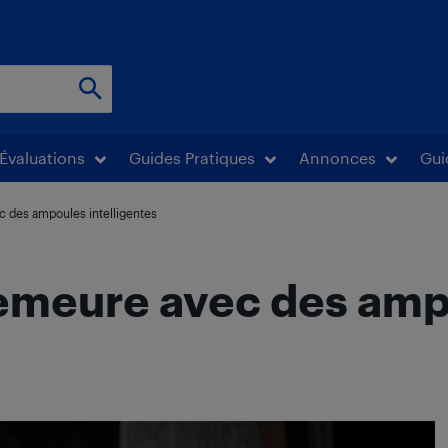
Évaluations
Guides Pratiques
Annonces
Gui
c des ampoules intelligentes
demeure avec des am