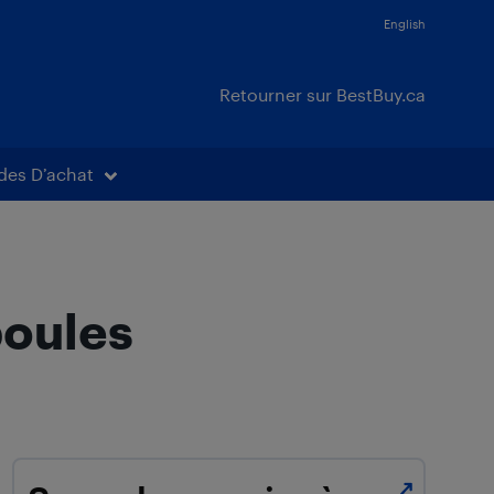
English
Retourner sur BestBuy.ca
des D’achat
poules