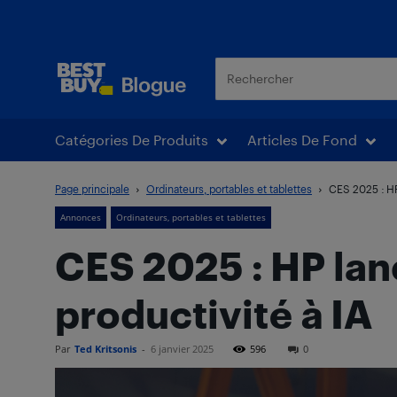
Blogue Best Buy
Catégories De Produits
Articles De Fond
Page principale
Ordinateurs, portables et tablettes
CES 2025 : HP 
Annonces
Ordinateurs, portables et tablettes
CES 2025 : HP lan
productivité à IA
Par
Ted Kritsonis
-
6 janvier 2025
596
0