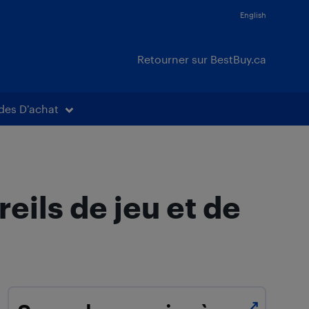
English
Retourner sur BestBuy.ca
des D’achat
ils de jeu et de