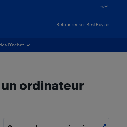
English
Retourner sur BestBuy.ca
des D’achat
 un ordinateur