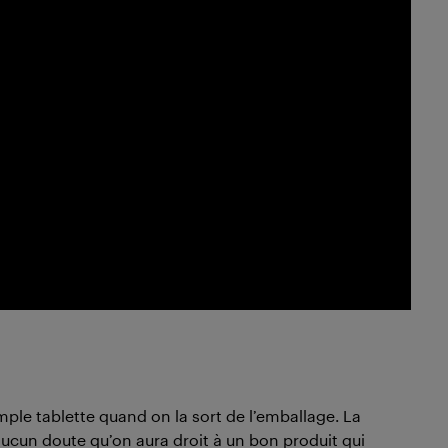
mple tablette quand on la sort de l’emballage. La
 aucun doute qu’on aura droit à un bon produit qui