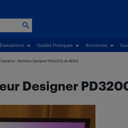
Évaluations
Guides Pratiques
Annonces
Gui
Évaluation : Moniteur Designer PD3200Q de BENQ
iteur Designer PD32