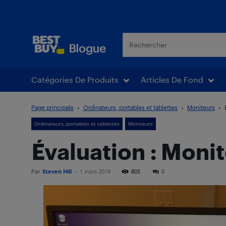
Blogue Best Buy
Catégories De Produits
Articles De Fond
Page principale
Ordinateurs, portables et tablettes
Moniteurs
Ordinateurs, portables et tablettes
Moniteurs
Évaluation : Mon
Par
Steven Hill
-
1 mars 2018
805
0