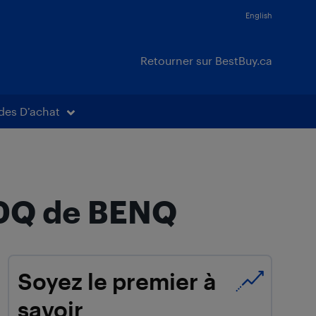
English
Retourner sur BestBuy.ca
des D’achat
00Q de BENQ
Soyez le premier à
savoir