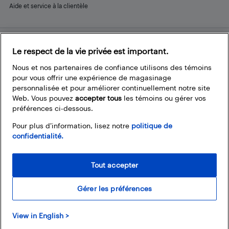
Aide et service à la clientèle
Le respect de la vie privée est important.
Restez connecté
Facebook
Instagram
Pinterest
LinkedIn
YouTube
Nous et nos partenaires de confiance utilisons des témoins
pour vous offrir une expérience de magasinage
personnalisée et pour améliorer continuellement notre site
Web. Vous pouvez
accepter tous
les témoins ou gérer vos
préférences ci-dessous.
Pour plus d’information, lisez notre
politique de
confidentialité.
Tout accepter
Gérer les préférences
© 2026 Magasins Best Buy Canada Ltée. Tout droits réservés. Pour usage
View in English >
personnel et non commercial seulement.