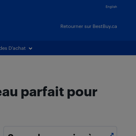
English
Retourner sur BestBuy.ca
des D’achat
eau parfait pour