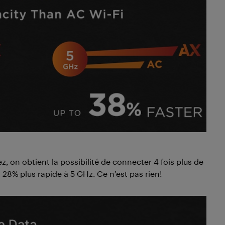
ez, on obtient la possibilité de connecter 4 fois plus de
t 28% plus rapide à 5 GHz. Ce n’est pas rien!