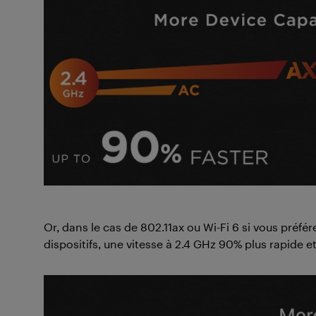
Or, dans le cas de 802.11ax ou Wi-Fi 6 si vous préfér
dispositifs, une vitesse à 2.4 GHz 90% plus rapide e