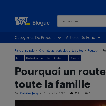
Blogue Best Buy
Catégories De Produits
Articles De Fond
Page principale
Ordinateurs, portables et tablettes
Routeur
Po
Fêtes
Ordinateurs, portables et tablettes
Routeur
Pourquoi un routeu
toute la famille
Par
Christian Jarry
-
18 novembre 2022
539
0