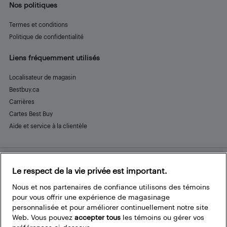
Nos politiques
Termes et conditions
Politique de confidentialité
Liens fréquemment utilisés
Localisateur de magasin
Bestbuy.ca
Carrières
Cartes Best Buy
Aide et service à la clientèle
Le respect de la vie privée est important.
Restez connecté
Facebook
Instagram
Pinterest
LinkedIn
YouTube
Nous et nos partenaires de confiance utilisons des témoins
pour vous offrir une expérience de magasinage
personnalisée et pour améliorer continuellement notre site
Web. Vous pouvez
accepter tous
les témoins ou gérer vos