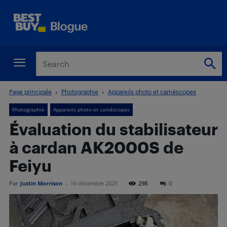
Page principale
Photographie
Appareils photo et caméscopes
Photographie
Appareils photo et caméscopes
Évaluation du stabilisateur
à cardan AK2000S de
Feiyu
Par
Justin Morrison
-
16 décembre 2020
298
0