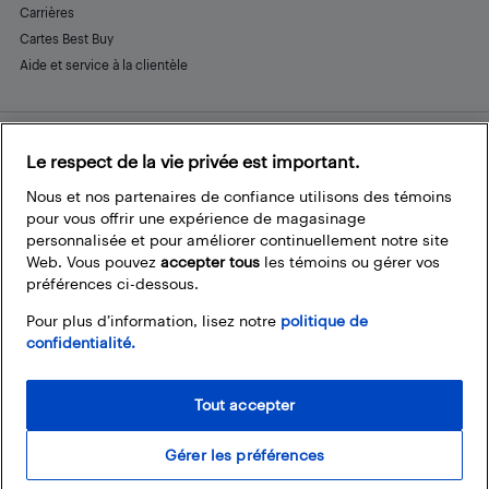
Carrières
Cartes Best Buy
Aide et service à la clientèle
Le respect de la vie privée est important.
Restez connecté
Facebook
Instagram
Pinterest
LinkedIn
YouTube
Nous et nos partenaires de confiance utilisons des témoins
pour vous offrir une expérience de magasinage
personnalisée et pour améliorer continuellement notre site
Web. Vous pouvez
accepter tous
les témoins ou gérer vos
préférences ci-dessous.
Pour plus d’information, lisez notre
politique de
confidentialité.
Tout accepter
Gérer les préférences