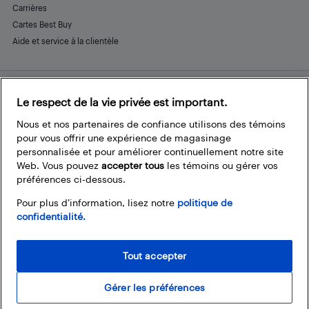
Carrières
Cartes Best Buy
Aide et service à la clientèle
Le respect de la vie privée est important.
Restez connecté
Facebook
Instagram
Pinterest
LinkedIn
YouTube
Nous et nos partenaires de confiance utilisons des témoins
pour vous offrir une expérience de magasinage
personnalisée et pour améliorer continuellement notre site
Web. Vous pouvez
accepter tous
les témoins ou gérer vos
préférences ci-dessous.
Pour plus d’information, lisez notre
politique de
confidentialité.
Tout accepter
Gérer les préférences