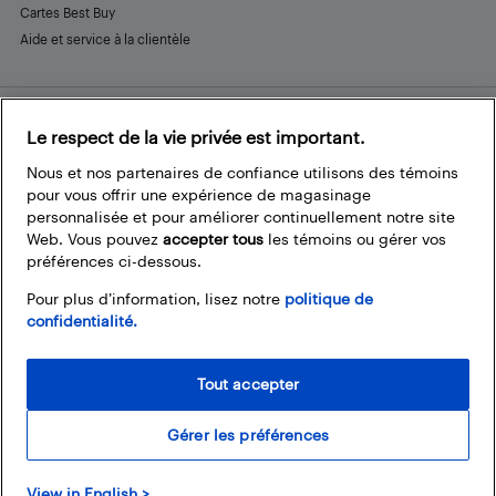
Cartes Best Buy
Aide et service à la clientèle
Le respect de la vie privée est important.
Restez connecté
Facebook
Instagram
Pinterest
LinkedIn
YouTube
Nous et nos partenaires de confiance utilisons des témoins
pour vous offrir une expérience de magasinage
personnalisée et pour améliorer continuellement notre site
Web. Vous pouvez
accepter tous
les témoins ou gérer vos
préférences ci-dessous.
Pour plus d’information, lisez notre
politique de
confidentialité.
Tout accepter
Gérer les préférences
© 2026 Magasins Best Buy Canada Ltée. Tout droits réservés. Pour usage
View in English >