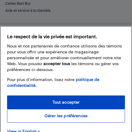
Cartes Best Buy
Aide et service à la clientèle
Le respect de la vie privée est important.
Restez connecté
Facebook
Instagram
Pinterest
LinkedIn
YouTube
Nous et nos partenaires de confiance utilisons des témoins
pour vous offrir une expérience de magasinage
personnalisée et pour améliorer continuellement notre site
Web. Vous pouvez
accepter tous
les témoins ou gérer vos
préférences ci-dessous.
Pour plus d’information, lisez notre
politique de
confidentialité.
Tout accepter
Gérer les préférences
© 2026 Magasins Best Buy Canada Ltée. Tout droits réservés. Pour usage
View in English >