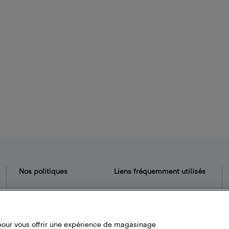
Nos politiques
Liens fréquemment utilisés
Termes et conditions
Localisateur de magasin
Politique de confidentialité
Bestbuy.ca
Carrières
pour vous offrir une expérience de magasinage