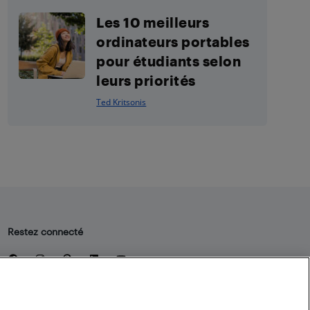
Les 10 meilleurs
ordinateurs portables
pour étudiants selon
leurs priorités
Ted Kritsonis
Restez connecté
Facebook
Instagram
Pinterest
LinkedIn
YouTube