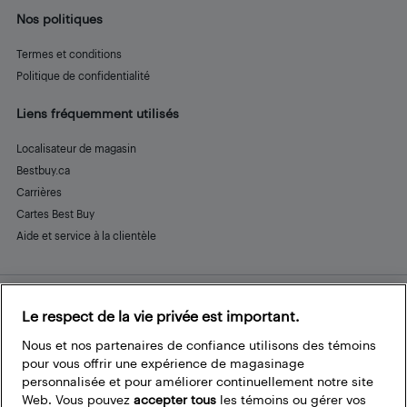
Nos politiques
Termes et conditions
Politique de confidentialité
Liens fréquemment utilisés
Localisateur de magasin
Bestbuy.ca
Carrières
Cartes Best Buy
Aide et service à la clientèle
Le respect de la vie privée est important.
Restez connecté
Facebook
Instagram
Pinterest
LinkedIn
YouTube
Nous et nos partenaires de confiance utilisons des témoins
pour vous offrir une expérience de magasinage
personnalisée et pour améliorer continuellement notre site
Web. Vous pouvez
accepter tous
les témoins ou gérer vos