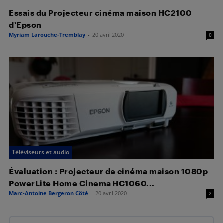
Essais du Projecteur cinéma maison HC2100
d’Epson
Myriam Larouche-Tremblay
-
20 avril 2020
0
Téléviseurs et audio
Évaluation : Projecteur de cinéma maison 1080p
PowerLite Home Cinema HC1060...
Marc-Antoine Bergeron Côté
-
20 avril 2020
2