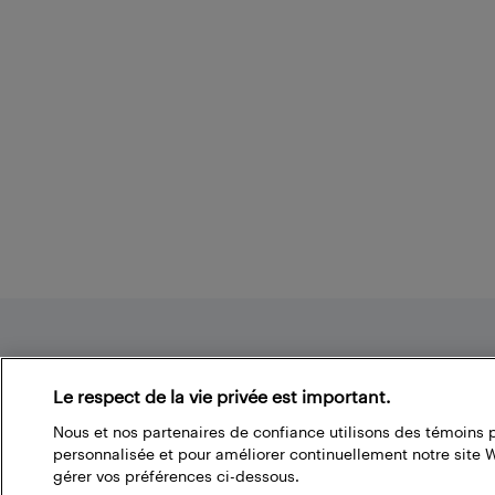
Footer
Le respect de la vie privée est important.
Nous et nos partenaires de confiance utilisons des témoins 
À propos du blogue de Best Buy
personnalisée et pour améliorer continuellement notre site
gérer vos préférences ci-dessous.
Branchez-vous à la communauté Best Buy. Vous pouvez