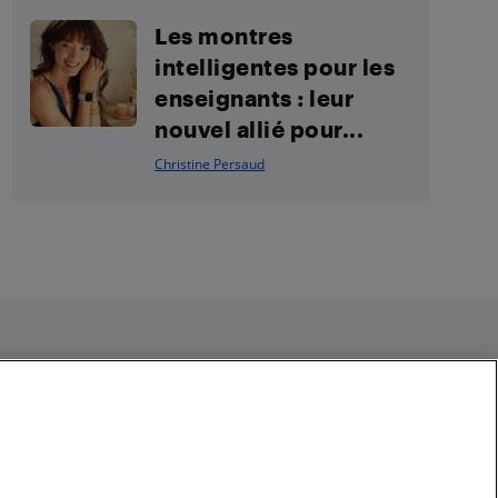
Les montres
intelligentes pour les
enseignants : leur
nouvel allié pour...
Christine Persaud
Restez connecté
Facebook
Instagram
Pinterest
LinkedIn
YouTube