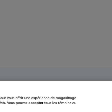
Nos politiques
Liens fréquemment utilisés
Termes et conditions
Localisateur de magasin
pour vous offrir une expérience de magasinage
Politique de confidentialité
Bestbuy.ca
 Web. Vous pouvez
accepter tous
les témoins ou
Carrières