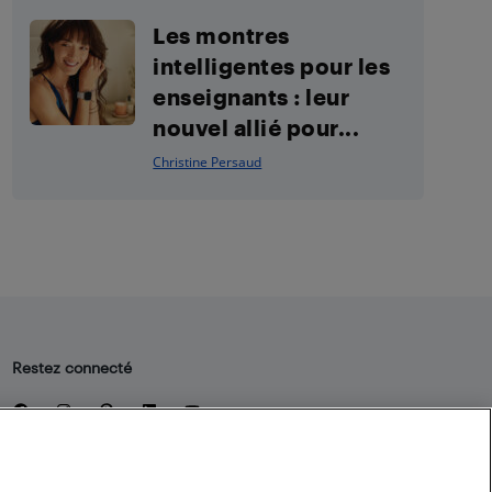
Les montres
intelligentes pour les
enseignants : leur
nouvel allié pour...
Christine Persaud
Restez connecté
Facebook
Instagram
Pinterest
LinkedIn
YouTube