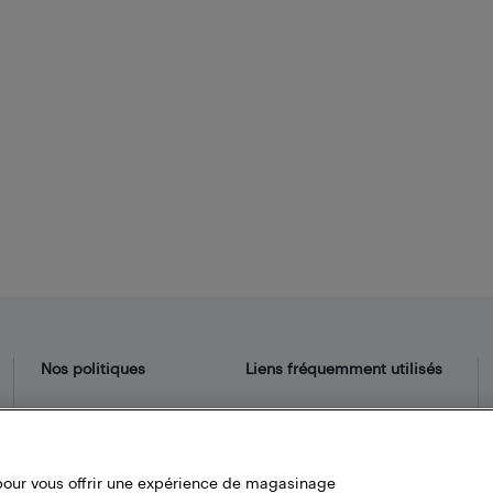
Nos politiques
Liens fréquemment utilisés
Termes et conditions
Localisateur de magasin
Politique de confidentialité
Bestbuy.ca
Carrières
pour vous offrir une expérience de magasinage