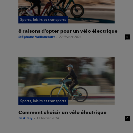
Sports, loisirs et transports
8 raisons d’opter pour un vélo électrique
Stéphane Vaillancourt
-
22 février 2024
0
Sports, loisirs et transports
Comment choisir un vélo électrique
Best Buy
-
17 février 2024
0