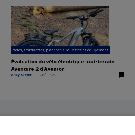
Vélos, trottinettes, planches à roulettes et équipement
Évaluation du vélo électrique tout-terrain
Aventure.2 d’Aventon
Andy Baryer
-
11 août 2023
0
Nos politiques
Liens fréquemment utilisés
Termes et conditions
Localisateur de magasin