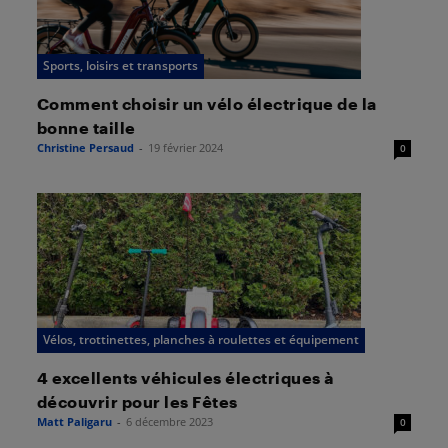
Sports, loisirs et transports
Comment choisir un vélo électrique de la
bonne taille
Christine Persaud
-
19 février 2024
0
Vélos, trottinettes, planches à roulettes et équipement
4 excellents véhicules électriques à
découvrir pour les Fêtes
Matt Paligaru
-
6 décembre 2023
0