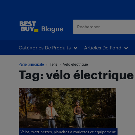
Blogue Best Buy
Catégories De Produits
Articles De Fond
Page principale
Tags
Vélo électrique
Tag: vélo électrique
Vélos, trottinettes, planches à roulettes et équipement