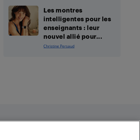
Les montres
intelligentes pour les
enseignants : leur
nouvel allié pour...
Christine Persaud
Restez connecté
Facebook
Instagram
Pinterest
LinkedIn
YouTube