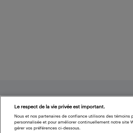
Footer
Le respect de la vie privée est important.
Nous et nos partenaires de confiance utilisons des témoins 
À propos du blogue de Best Buy
personnalisée et pour améliorer continuellement notre site
gérer vos préférences ci-dessous.
Branchez-vous à la communauté Best Buy. Vous pouvez