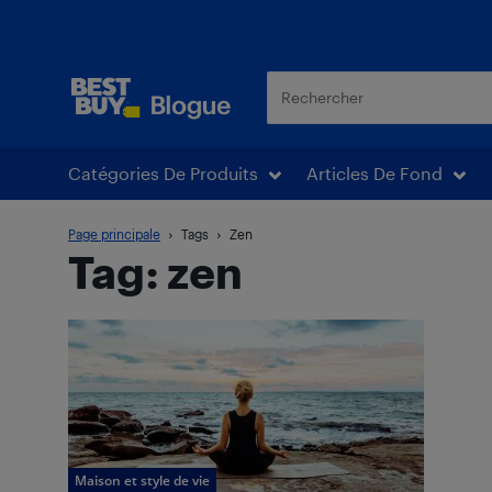
Blogue Best Buy
Catégories De Produits
Articles De Fond
Page principale
Tags
Zen
Tag: zen
Maison et style de vie