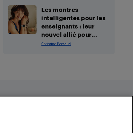
Les montres
intelligentes pour les
enseignants : leur
nouvel allié pour...
Christine Persaud
Restez connecté
Facebook
Instagram
Pinterest
LinkedIn
YouTube