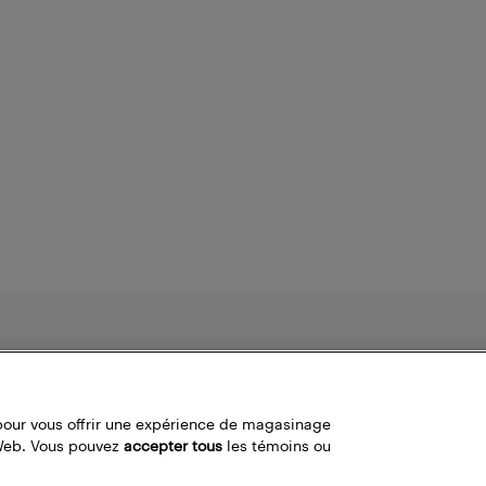
Nos politiques
Liens fréquemment utilisés
Termes et conditions
Localisateur de magasin
pour vous offrir une expérience de magasinage
Politique de confidentialité
Bestbuy.ca
 Web. Vous pouvez
accepter tous
les témoins ou
Carrières