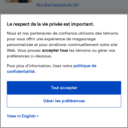
Best Buy (assistée par l'IA)
Les montres intelligentes pour
Le respect de la vie privée est important.
les enseignants : leur nouvel
Nous et nos partenaires de confiance utilisons des témoins
allié pour...
pour vous offrir une expérience de magasinage
Christine Persaud
personnalisée et pour améliorer continuellement notre site
Web. Vous pouvez
accepter tous
les témoins ou gérer vos
préférences ci-dessous.
Pour plus d’information, lisez notre
politique de
confidentialité.
Footer
Tout accepter
Gérer les préférences
À propos du blogue de Best Buy
View in English >
Branchez-vous à la communauté Best Buy. Vous pouvez y
trouver de super articles, participer à des concours et