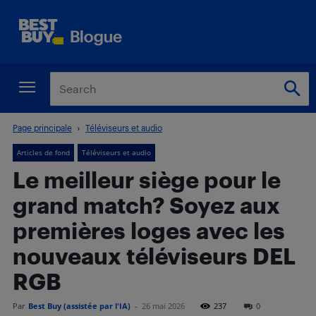
Page principale
Téléviseurs et audio
Articles de fond
Téléviseurs et audio
Le meilleur siège pour le
grand match? Soyez aux
premières loges avec les
nouveaux téléviseurs DEL
RGB
Par
Best Buy (assistée par l'IA)
-
26 mai 2026
237
0