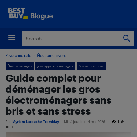
Page principale
Électroménagers
Électroménagers
gros appareils ménagers
Guides pratiques
Guide complet pour
déménager les gros
électroménagers sans
bris et sans stress
Par
Myriam Larouche-Tremblay
-
Mis à jour le :
14 mai 2026
1164
0