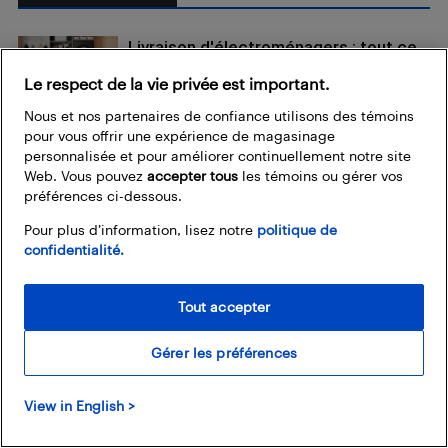
Livraison d'électroménagers : tout ce
qu'il faut savoir avant le jour J​‌
Le respect de la vie privée est important.
Électroménagers
Nous et nos partenaires de confiance utilisons des témoins
pour vous offrir une expérience de magasinage
Livraison, installation et reprise
personnalisée et pour améliorer continuellement notre site
d'électroménagers chez Best Buy :
Web. Vous pouvez
accepter tous
les témoins ou gérer vos
Électroménagers
tout ce qu'il faut savoir
préférences ci-dessous.
Pour plus d’information, lisez notre
politique de
Guide d’achat des électroménagers :
confidentialité.
comment bien choisir vos appareils
Électroménagers
Tout accepter
Gérer les préférences
LEAVE A REPLY
View in English >