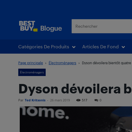
Blogue Best Buy
Catégories De Produits
Articles De Fond
Page principale
Électroménagers
Dyson dévoilera bientôt quatre
Électroménagers
Dyson dévoilera b
Par
Ted Kritsonis
-
26 mars 2019
517
0