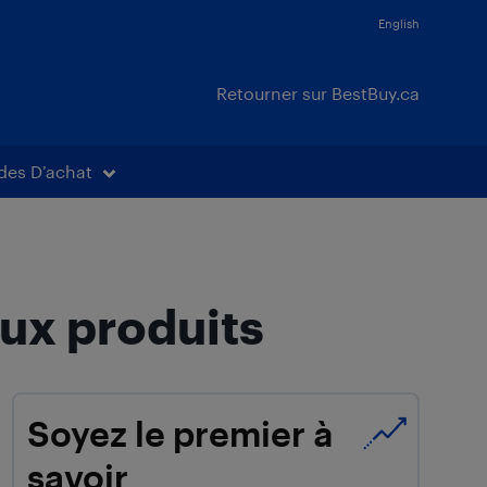
English
Retourner sur BestBuy.ca
des D’achat
ux produits
Soyez le premier à
savoir