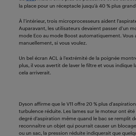
la place pour un réceptacle jusqu’à 40 % plus grand
À l’intérieur, trois microprocesseurs aident l’aspir
Auparavant, les utilisateurs devaient passer d’un mo
mode Eco au mode Boost automatiquement. Vous ave
manuellement, si vous voulez.
Un bel écran ACL à l’extrémité de la poignée montr
plus, il vous avertit de laver le filtre et vous indiqu
cela arriverait.
Dyson affirme que le V11 offre 20 % plus d’aspiration
turbulence réduite. Les lames sur le moteur ont été
degré d’aspiration même quand le bac se remplit de 
reconnaître un objet qui pourrait causer un blocage.
ou un sac, la pression réduite indiquerait que quel