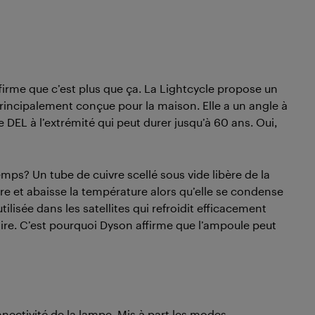
irme que c’est plus que ça. La Lightcycle propose un
 principalement conçue pour la maison. Elle a un angle à
DEL à l’extrémité qui peut durer jusqu’à 60 ans. Oui,
s? Un tube de cuivre scellé sous vide libère de la
ore et abaisse la température alors qu’elle se condense
ilisée dans les satellites qui refroidit efficacement
ire. C’est pourquoi Dyson affirme que l’ampoule peut
nnectivité de la lampe. Mis à part les modes