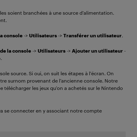
les soient branchées à une source d’alimentation.
nt.
la console
->
Utilisateurs
->
Transférer un utilisateur
.
de la console
->
Utilisateurs
->
Ajouter un utilisateur
-
e
.
le source. Si oui, on suit les étapes à l’écran. On
notre surnom provenant de l’ancienne console. Notre
 de télécharger les jeux qu’on a achetés sur le Nintendo
 va se connecter en y associant notre compte