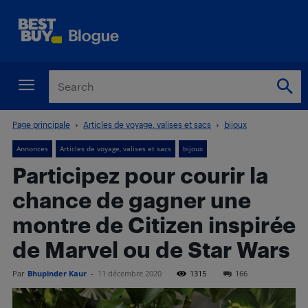
Page principale
Articles de voyage, valises et sacs
bijoux
Annonces
Articles de voyage, valises et sacs
bijoux
Participez pour courir la
chance de gagner une
montre de Citizen inspirée
de Marvel ou de Star Wars
Par
Bhupinder Kaur
-
11 décembre 2020
1315
166