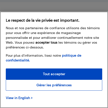
Footer
Le respect de la vie privée est important.
Nous et nos partenaires de confiance utilisons des témoins
pour vous offrir une expérience de magasinage
personnalisée et pour améliorer continuellement notre site
Web. Vous pouvez
accepter tous
les témoins ou gérer vos
préférences ci-dessous.
À propos du blogue de Best Buy
Pour plus d’information, lisez notre
politique de
Branchez-vous à la communauté Best Buy. Vous pouvez y
confidentialité.
trouver de super articles, participer à des concours et
rejoindre la discussion en proposant vos commentaires.
Partagez vos trucs et conseils sur la technologie, et consultez
Tout accepter
les impressions des autres personnes sur les produits
disponibles chez Best Buy.
Gérer les préférences
View in English >
Nos politiques