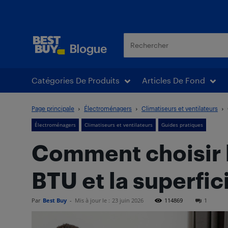
Blogue Best Buy
Catégories De Produits
Articles De Fond
Page principale
Électroménagers
Climatiseurs et ventilateurs
Électroménagers
Climatiseurs et ventilateurs
Guides pratiques
Comment choisir la
BTU et la superfic
Par
Best Buy
-
Mis à jour le :
23 juin 2026
114869
1