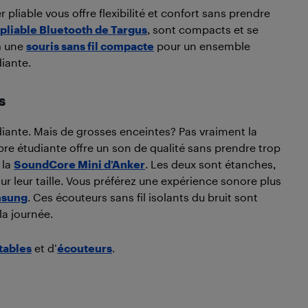
 pliable vous offre flexibilité et confort sans prendre
 pliable
Bluetooth de Targus
, sont compacts et se
 à une
souris sans fil compacte
pour un ensemble
iante.
s
ante. Mais de grosses enceintes? Pas vraiment la
e étudiante offre un son de qualité sans prendre trop
 la
SoundCore Mini d’Anker
. Les deux sont étanches,
ur leur taille. Vous préférez une expérience sonore plus
msung
. Ces écouteurs sans fil isolants du bruit sont
la journée.
tables
et d’
écouteurs
.