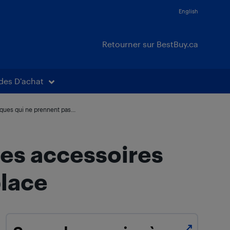
English
Retourner sur BestBuy.ca
des D’achat
ues qui ne prennent pas...
ces accessoires
place