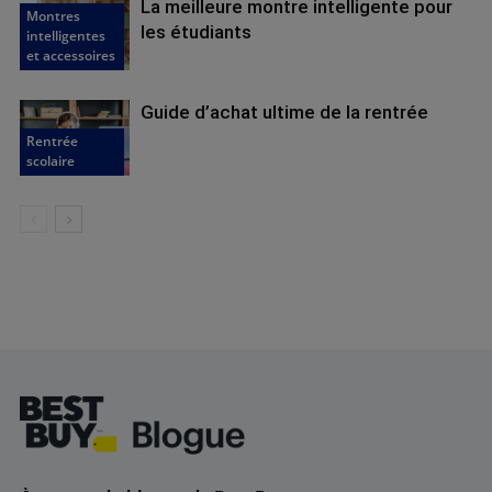
La meilleure montre intelligente pour
Montres
les étudiants
intelligentes
et accessoires
Guide d’achat ultime de la rentrée
Rentrée
scolaire
Footer