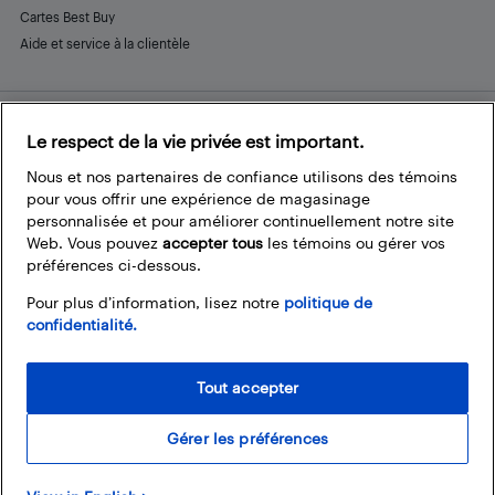
Cartes Best Buy
Aide et service à la clientèle
Le respect de la vie privée est important.
Restez connecté
Facebook
Instagram
Pinterest
LinkedIn
YouTube
Nous et nos partenaires de confiance utilisons des témoins
pour vous offrir une expérience de magasinage
personnalisée et pour améliorer continuellement notre site
Web. Vous pouvez
accepter tous
les témoins ou gérer vos
préférences ci-dessous.
Pour plus d’information, lisez notre
politique de
confidentialité.
Tout accepter
Gérer les préférences
© 2026 Magasins Best Buy Canada Ltée. Tout droits réservés. Pour usage