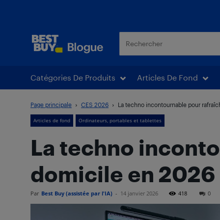
Blogue Best Buy
Catégories De Produits
Articles De Fond
Page principale
CES 2026
La techno incontournable pour rafraîc
Articles de fond
Ordinateurs, portables et tablettes
La techno inconto
domicile en 2026
Par
Best Buy (assistée par l'IA)
-
14 janvier 2026
418
0