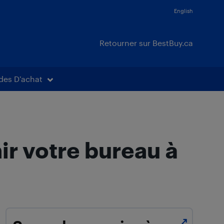
English
Retourner sur BestBuy.ca
des D’achat
ir votre bureau à