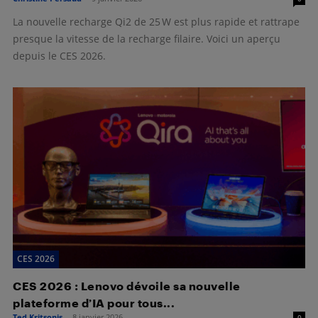
La nouvelle recharge Qi2 de 25 W est plus rapide et rattrape
presque la vitesse de la recharge filaire. Voici un aperçu
depuis le CES 2026.
CES 2026
CES 2026 : Lenovo dévoile sa nouvelle
plateforme d’IA pour tous...
Ted Kritsonis
-
8 janvier 2026
0