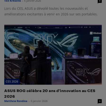
Ted Kritsonis
-
6 janvier 2026
0
Lors du CES, ASUS a dévoilé toutes les nouveautés et
améliorations excitantes à venir en 2026 sur ses portables.
CES 2026
ASUS ROG célèbre 20 ans d’innovation au CES
2026
Matthew Rondina
-
6 janvier 2026
0