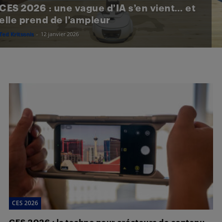
CES 2026 : une vague d’IA s’en vient… et
elle prend de l’ampleur
Ted Kritsonis
-
12 janvier 2026
CES 2026
CES 2026 : la techno pour créateurs de contenu