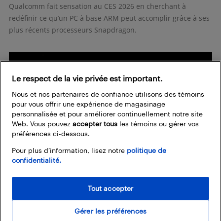
Qualcomm fait sensation au CES 2026 en cherchant à
redéfinir ce qu’un PC à base ARM peut accomplir grâce à ses
plus récents processeurs Snapdragon.
Le respect de la vie privée est important.
Nous et nos partenaires de confiance utilisons des témoins
pour vous offrir une expérience de magasinage
personnalisée et pour améliorer continuellement notre site
Web. Vous pouvez
accepter tous
les témoins ou gérer vos
préférences ci-dessous.
Pour plus d’information, lisez notre
politique de
confidentialité.
CES 2026
Tout accepter
CES 2026 : TCL met l’accent sur la couleur avec
ses nouveaux téléviseurs...
Gérer les préférences
Ted Kritsonis
-
6 janvier 2026
0