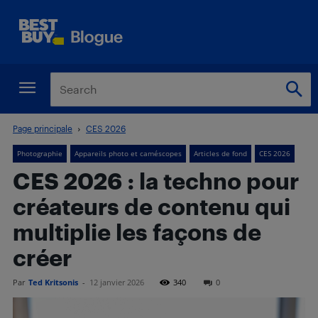
Page principale
CES 2026
Photographie
Appareils photo et caméscopes
Articles de fond
CES 2026
CES 2026 : la techno pour
créateurs de contenu qui
multiplie les façons de
créer
Par
Ted Kritsonis
-
12 janvier 2026
340
0