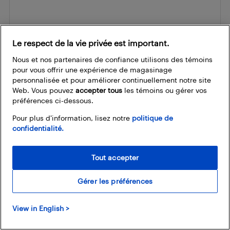
Le respect de la vie privée est important.
Nous et nos partenaires de confiance utilisons des témoins
pour vous offrir une expérience de magasinage
personnalisée et pour améliorer continuellement notre site
Web. Vous pouvez
accepter tous
les témoins ou gérer vos
préférences ci-dessous.
Pour plus d’information, lisez notre
politique de
confidentialité.
Save my name, email, and website in this browser for the
Tout accepter
next time I comment.
Gérer les préférences
View in English >