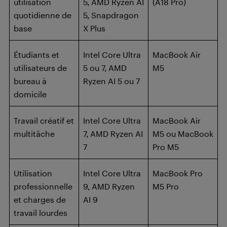
utilisation
5, AMD Ryzen AI
(A18 Pro)
quotidienne de
5, Snapdragon
base
X Plus
Étudiants et
Intel Core Ultra
MacBook Air
utilisateurs de
5 ou 7, AMD
M5
bureau à
Ryzen AI 5 ou 7
domicile
Travail créatif et
Intel Core Ultra
MacBook Air
multitâche
7, AMD Ryzen AI
M5 ou MacBook
7
Pro M5
Utilisation
Intel Core Ultra
MacBook Pro
professionnelle
9, AMD Ryzen
M5 Pro
et charges de
AI 9
travail lourdes