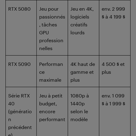
RTX 5080
Jeu pour
Jeu en 4K,
env. 2 999
passionnés
logiciels
$ à 4 199 $
, tâches
créatifs
GPU
lourds
profession
nelles
RTX 5090
Performan
4K haut de
4 500 $ et
ce
gamme et
plus
maximale
plus
Série RTX
Jeu à petit
1080p à
env. 1 099
40
budget,
1440p
$ à 1 999 $
(génératio
encore
selon le
n
performant
modèle
précédent
e)