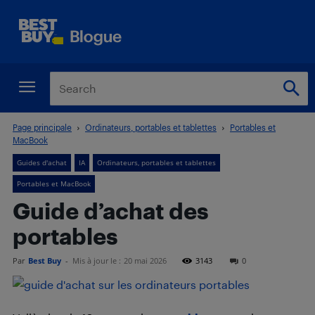
Page principale
Ordinateurs, portables et tablettes
Portables et
MacBook
Guides d'achat
IA
Ordinateurs, portables et tablettes
Portables et MacBook
Guide d’achat des
portables
Par
Best Buy
-
Mis à jour le :
20 mai 2026
3143
0