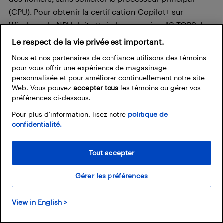
(CPU). Pour obtenir la certification Copilot+ sur
Windows, le NPU doit atteindre au moins 40 TOPS. La
plupart des puces de milieu et de haut de gamme
Le respect de la vie privée est important.
actuelles répondent à ce seuil, mais il est
Nous et nos partenaires de confiance utilisons des témoins
recommandé de vérifier cette caractéristique sur le
pour vous offrir une expérience de magasinage
modèle précis que vous envisagez.
personnalisée et pour améliorer continuellement notre site
Web. Vous pouvez
accepter tous
les témoins ou gérer vos
préférences ci-dessous.
RAM : Qu’est-ce que c’est et combien en
Pour plus d’information, lisez notre
politique de
faut-il?
confidentialité.
Tout accepter
Gérer les préférences
La
mémoire vive (RAM pour Random Access
Memory)
joue un rôle clé dans la fluidité du
View in English >
fonctionnement de votre portable, surtout lorsque
vous utilisez plusieurs applications ou onglets de