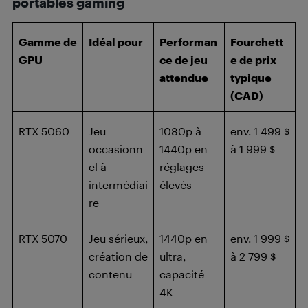
portables gaming
Gamme de
Idéal pour
Performan
Fourchett
GPU
ce de jeu
e de prix
attendue
typique
(CAD)
RTX 5060
Jeu
1080p à
env. 1 499 $
occasionn
1440p en
à 1 999 $
el à
réglages
intermédiai
élevés
re
RTX 5070
Jeu sérieux,
1440p en
env. 1 999 $
création de
ultra,
à 2 799 $
contenu
capacité
4K