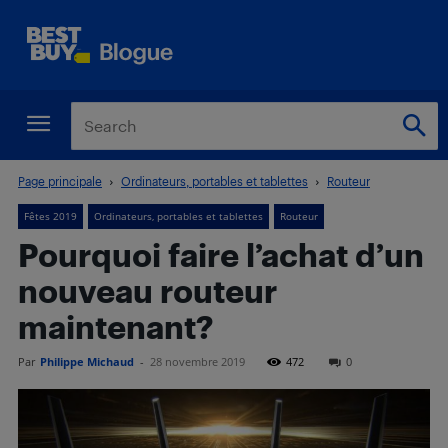
Page principale
Ordinateurs, portables et tablettes
Routeur
Fêtes 2019
Ordinateurs, portables et tablettes
Routeur
Pourquoi faire l’achat d’un
nouveau routeur
maintenant?
Par
Philippe Michaud
-
28 novembre 2019
472
0