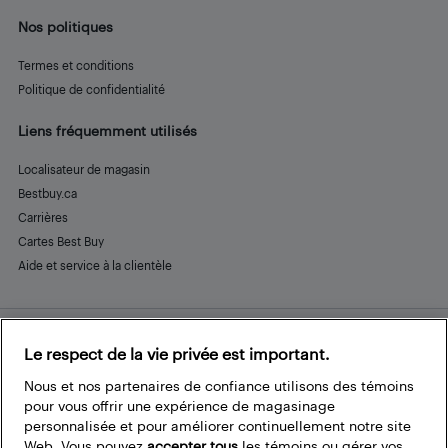
Nos politiques
Termes et conditions
Politique de confidentialité
Liens fréquemment utilisés
Localisateur de magasin
Bestbuy.ca
Carrières
Cartes Best Buy
Aide et service à la clientèle
Le respect de la vie privée est important.
Restez connecté
Facebook
Instagram
Pinterest
LinkedIn
YouTube
Nous et nos partenaires de confiance utilisons des témoins
pour vous offrir une expérience de magasinage
personnalisée et pour améliorer continuellement notre site
Web. Vous pouvez
accepter tous
les témoins ou gérer vos