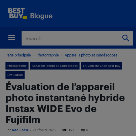
Page principale
Photographie
Appareils photo et caméscopes
Photographie
Appareils photo et caméscopes
En Vedette Chez Best Buy
Évaluation
Évaluation de l’appareil
photo instantané hybride
Instax WIDE Evo de
Fujifilm
Par
Rae Chen
-
21 février 2025
350
0