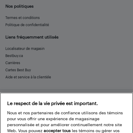
Nos politiques
Termes et conditions
Politique de confidentialité
Liens fréquemment utilisés
Localisateur de magasin
Bestbuy.ca
Carrières
Cartes Best Buy
Aide et service à la clientèle
Le respect de la vie privée est important.
Restez connecté
Facebook
Instagram
Pinterest
LinkedIn
YouTube
Nous et nos partenaires de confiance utilisons des témoins
pour vous offrir une expérience de magasinage
personnalisée et pour améliorer continuellement notre site
Web. Vous pouvez
accepter tous
les témoins ou gérer vos