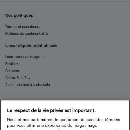
Nos politiques
Termes et conditions
Politique de confidentialité
Liens fréquemment utilisés
Localisateur de magasin
Bestbuy.ca
Carrières
Cartes Best Buy
Aide et service à la clientèle
Le respect de la vie privée est important.
Restez connecté
Facebook
Instagram
Pinterest
LinkedIn
YouTube
Nous et nos partenaires de confiance utilisons des témoins
pour vous offrir une expérience de magasinage