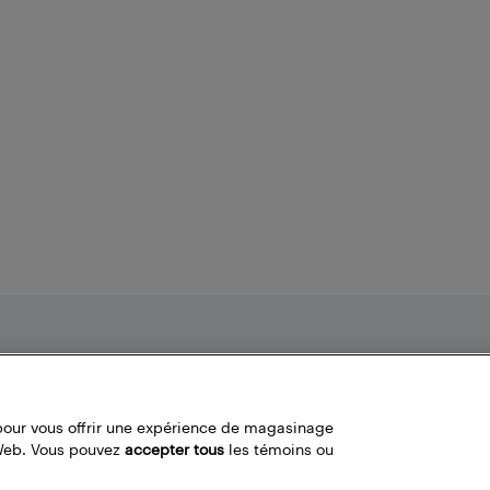
Nos politiques
Liens fréquemment utilisés
Termes et conditions
Localisateur de magasin
pour vous offrir une expérience de magasinage
Politique de confidentialité
Bestbuy.ca
 Web. Vous pouvez
accepter tous
les témoins ou
Carrières