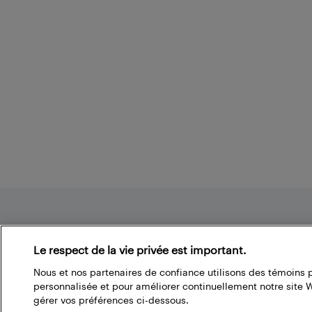
Footer
Le respect de la vie privée est important.
Nous et nos partenaires de confiance utilisons des témoins 
À propos du blogue de Best Buy
personnalisée et pour améliorer continuellement notre site
gérer vos préférences ci-dessous.
Branchez-vous à la communauté Best Buy. Vous pouvez