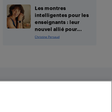
Les montres
intelligentes pour les
enseignants : leur
nouvel allié pour...
Christine Persaud
Restez connecté
Facebook
Instagram
Pinterest
LinkedIn
YouTube