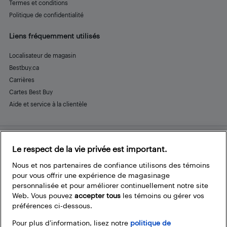
Termes et conditions
Politique de confidentialité
Liens fréquemment utilisés
Localisateur de magasin
Bestbuy.ca
Carrières
Cartes Best Buy
Aide et service à la clientèle
Le respect de la vie privée est important.
Restez connecté
Facebook
Instagram
Pinterest
LinkedIn
YouTube
Nous et nos partenaires de confiance utilisons des témoins
pour vous offrir une expérience de magasinage
personnalisée et pour améliorer continuellement notre site
Web. Vous pouvez
accepter tous
les témoins ou gérer vos
préférences ci-dessous.
Pour plus d’information, lisez notre
politique de