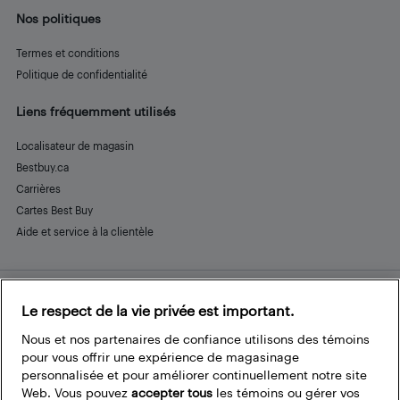
Nos politiques
Termes et conditions
Politique de confidentialité
Liens fréquemment utilisés
Localisateur de magasin
Bestbuy.ca
Carrières
Cartes Best Buy
Aide et service à la clientèle
Le respect de la vie privée est important.
Restez connecté
Facebook
Instagram
Pinterest
LinkedIn
YouTube
Nous et nos partenaires de confiance utilisons des témoins
pour vous offrir une expérience de magasinage
personnalisée et pour améliorer continuellement notre site
Web. Vous pouvez
accepter tous
les témoins ou gérer vos