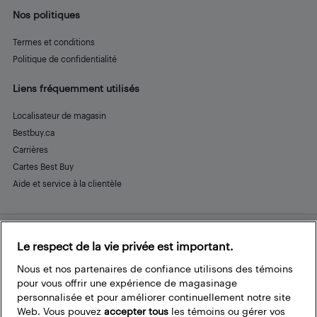
Nos politiques
Termes et conditions
Politique de confidentialité
Liens fréquemment utilisés
Localisateur de magasin
Bestbuy.ca
Carrières
Cartes Best Buy
Aide et service à la clientèle
Le respect de la vie privée est important.
Restez connecté
Facebook
Instagram
Pinterest
LinkedIn
YouTube
Nous et nos partenaires de confiance utilisons des témoins
pour vous offrir une expérience de magasinage
personnalisée et pour améliorer continuellement notre site
Web. Vous pouvez
accepter tous
les témoins ou gérer vos