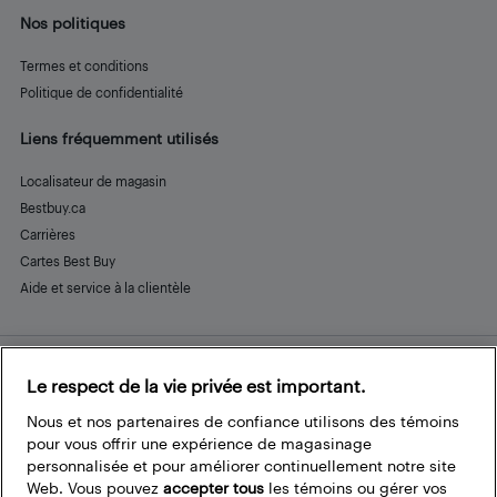
Nos politiques
Termes et conditions
Politique de confidentialité
Liens fréquemment utilisés
Localisateur de magasin
Bestbuy.ca
Carrières
Cartes Best Buy
Aide et service à la clientèle
Le respect de la vie privée est important.
Restez connecté
Facebook
Instagram
Pinterest
LinkedIn
YouTube
Nous et nos partenaires de confiance utilisons des témoins
pour vous offrir une expérience de magasinage
personnalisée et pour améliorer continuellement notre site
Web. Vous pouvez
accepter tous
les témoins ou gérer vos