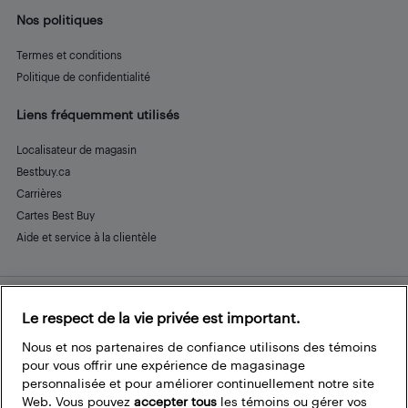
Nos politiques
Termes et conditions
Politique de confidentialité
Liens fréquemment utilisés
Localisateur de magasin
Bestbuy.ca
Carrières
Cartes Best Buy
Aide et service à la clientèle
Le respect de la vie privée est important.
Restez connecté
Facebook
Instagram
Pinterest
LinkedIn
YouTube
Nous et nos partenaires de confiance utilisons des témoins
pour vous offrir une expérience de magasinage
personnalisée et pour améliorer continuellement notre site
Web. Vous pouvez
accepter tous
les témoins ou gérer vos