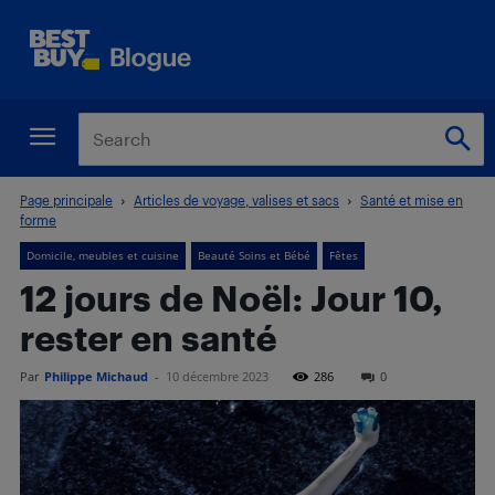
Page principale
Articles de voyage, valises et sacs
Santé et mise en
forme
Domicile, meubles et cuisine
Beauté Soins et Bébé
Fêtes
12 jours de Noël: Jour 10,
rester en santé
Par
Philippe Michaud
-
10 décembre 2023
286
0