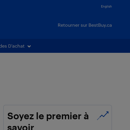
English
Retourner sur BestBuy.ca
des D’achat
Soyez le premier à
savoir