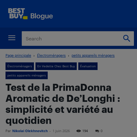
Page principale
Électroménagers
petits appareils ménagers
Électroménagers
En Vedette Chez Best Buy
Évaluation
petits appareils ménagers
Test de la PrimaDonna
Aromatic de De’Longhi :
simplicité et variété au
quotidien
Par
Nikolai Olekhnovitch
-
1 juin 2026
194
0