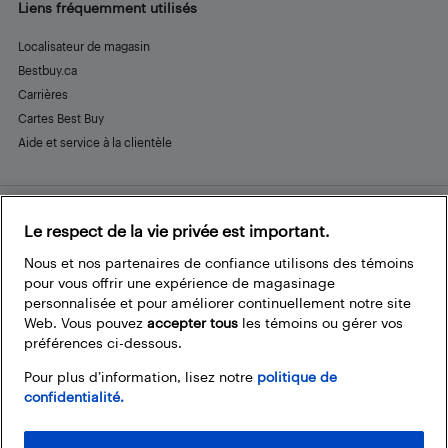
Liens fréquemment utilisés
Localisateur de magasin
Bestbuy.ca
Carrières
Cartes Best Buy
Aide et service à la clientèle
Le respect de la vie privée est important.
Restez connecté
Facebook
Instagram
Pinterest
LinkedIn
YouTube
Nous et nos partenaires de confiance utilisons des témoins
pour vous offrir une expérience de magasinage
personnalisée et pour améliorer continuellement notre site
Web. Vous pouvez
accepter tous
les témoins ou gérer vos
préférences ci-dessous.
Pour plus d’information, lisez notre
politique de
confidentialité.