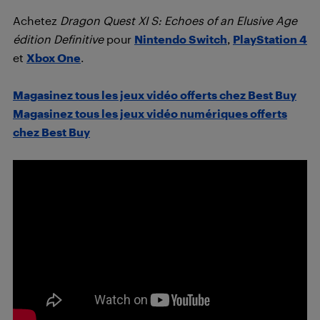
Achetez
Dragon Quest XI S: Echoes of an Elusive Age
édition Definitive
pour
Nintendo Switch
,
PlayStation 4
et
Xbox One
.
Magasinez tous les jeux vidéo offerts chez Best Buy
Magasinez tous les jeux vidéo numériques offerts
chez Best Buy