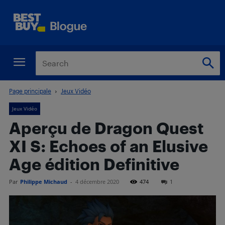
Page principale
Jeux Vidéo
Jeux Vidéo
Aperçu de Dragon Quest
XI S: Echoes of an Elusive
Age édition Definitive
Par
Philippe Michaud
-
4 décembre 2020
474
1