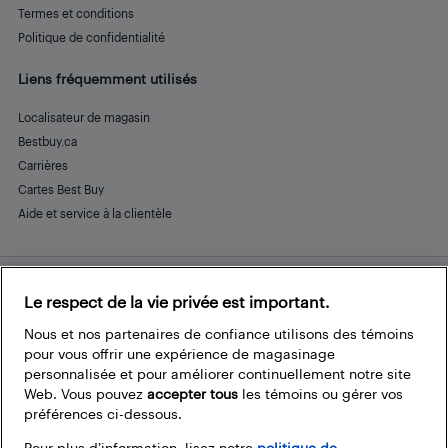
Termes et conditions
Politique de confidentialité
Liens fréquemment utilisés
Localisateur de magasin
Bestbuy.ca
Carrières
Cartes Best Buy
Aide et service à la clientèle
Le respect de la vie privée est important.
Restez connecté
Facebook
Instagram
Pinterest
LinkedIn
YouTube
Nous et nos partenaires de confiance utilisons des témoins
pour vous offrir une expérience de magasinage
personnalisée et pour améliorer continuellement notre site
Web. Vous pouvez
accepter tous
les témoins ou gérer vos
préférences ci-dessous.
Pour plus d’information, lisez notre
politique de