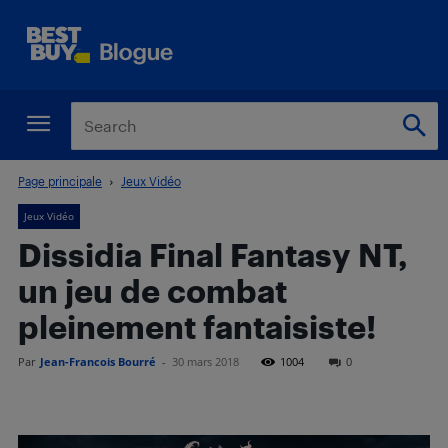
Page principale
Jeux Vidéo
Jeux Vidéo
Dissidia Final Fantasy NT,
un jeu de combat
pleinement fantaisiste!
Par
Jean-Francois Bourré
-
30 mars 2018
1004
0