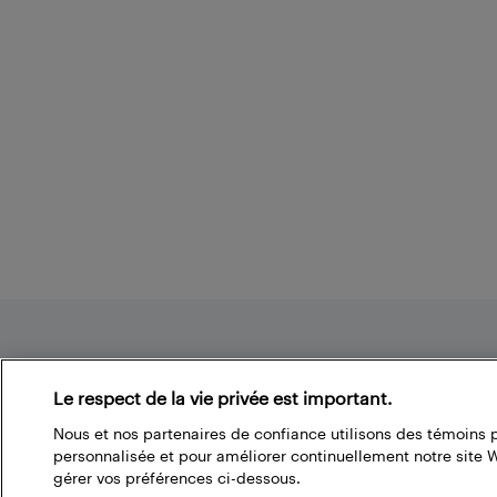
Footer
Le respect de la vie privée est important.
Nous et nos partenaires de confiance utilisons des témoins 
À propos du blogue de Best Buy
personnalisée et pour améliorer continuellement notre site
gérer vos préférences ci-dessous.
Branchez-vous à la communauté Best Buy. Vous pouvez