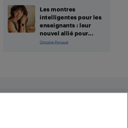
Les montres
intelligentes pour les
enseignants : leur
nouvel allié pour...
Christine Persaud
Restez connecté
Facebook
Instagram
Pinterest
LinkedIn
YouTube