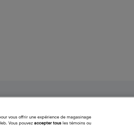
Nos politiques
Liens fréquemment utilisés
Termes et conditions
Localisateur de magasin
pour vous offrir une expérience de magasinage
Politique de confidentialité
Bestbuy.ca
 Web. Vous pouvez
accepter tous
les témoins ou
Carrières