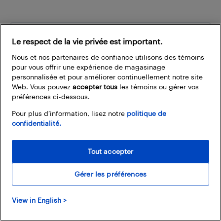
Soyez le premier à savoir
Le respect de la vie privée est important.
Inscrivez-vous pour rester informé des offres les plus
Nous et nos partenaires de confiance utilisons des témoins
intéressantes, des nouveaux produits les plus cool et des
pour vous offrir une expérience de magasinage
événements de vente exclusifs.
personnalisée et pour améliorer continuellement notre site
Web. Vous pouvez
accepter tous
les témoins ou gérer vos
Comment Best Buy utilise-t-elle mon adresse
préférences ci-dessous.
courriel?
Pour plus d’information, lisez notre
politique de
Adresse courriel
confidentialité.
Tout accepter
Gérer les préférences
View in English >