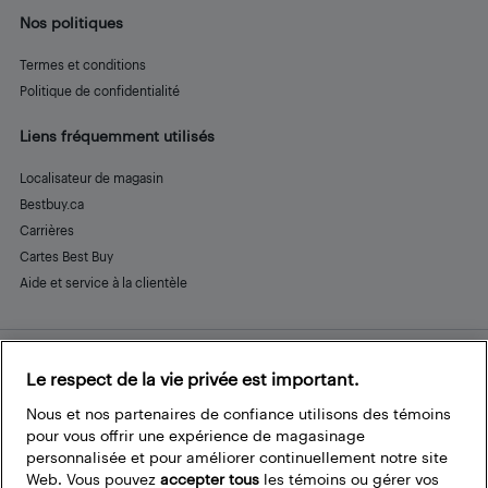
Nos politiques
Termes et conditions
Politique de confidentialité
Liens fréquemment utilisés
Localisateur de magasin
Bestbuy.ca
Carrières
Cartes Best Buy
Aide et service à la clientèle
Le respect de la vie privée est important.
Restez connecté
Facebook
Instagram
Pinterest
LinkedIn
YouTube
Nous et nos partenaires de confiance utilisons des témoins
pour vous offrir une expérience de magasinage
personnalisée et pour améliorer continuellement notre site
Web. Vous pouvez
accepter tous
les témoins ou gérer vos