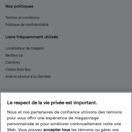
Nos politiques
Termes et conditions
Politique de confidentialité
Liens fréquemment utilisés
Localisateur de magasin
Bestbuy.ca
Carrières
Cartes Best Buy
Aide et service à la clientèle
Le respect de la vie privée est important.
Restez connecté
Facebook
Instagram
Pinterest
LinkedIn
YouTube
Nous et nos partenaires de confiance utilisons des témoins
pour vous offrir une expérience de magasinage
personnalisée et pour améliorer continuellement notre site
Web. Vous pouvez
accepter tous
les témoins ou gérer vos