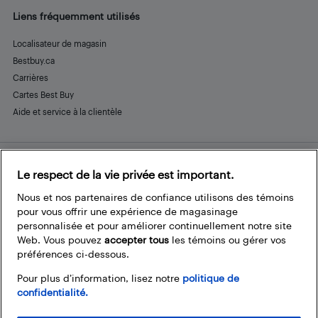
Liens fréquemment utilisés
Localisateur de magasin
Bestbuy.ca
Carrières
Cartes Best Buy
Aide et service à la clientèle
Le respect de la vie privée est important.
Restez connecté
Facebook
Instagram
Pinterest
LinkedIn
YouTube
Nous et nos partenaires de confiance utilisons des témoins
pour vous offrir une expérience de magasinage
personnalisée et pour améliorer continuellement notre site
Web. Vous pouvez
accepter tous
les témoins ou gérer vos
préférences ci-dessous.
Pour plus d’information, lisez notre
politique de
confidentialité.