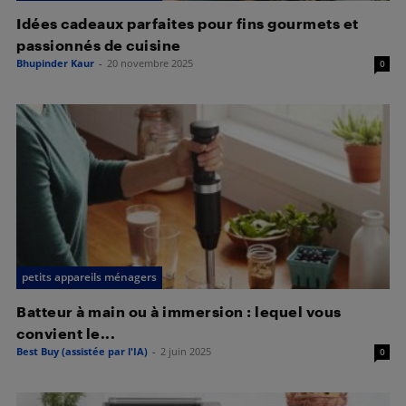
Idées cadeaux parfaites pour fins gourmets et
passionnés de cuisine
Bhupinder Kaur
-
20 novembre 2025
0
petits appareils ménagers
Batteur à main ou à immersion : lequel vous
convient le...
Best Buy (assistée par l'IA)
-
2 juin 2025
0