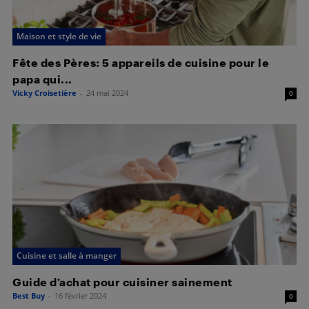
Maison et style de vie
Fête des Pères: 5 appareils de cuisine pour le
papa qui...
Vicky Croisetière
-
24 mai 2024
0
Cuisine et salle à manger
Guide d’achat pour cuisiner sainement
Best Buy
-
16 février 2024
0